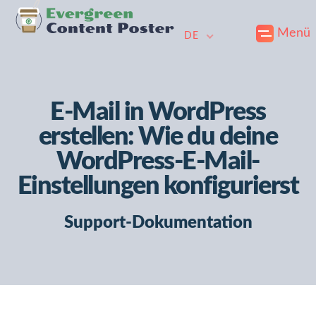
Skip
Zum
Zur
Menü
to
Hauptinhalt
Fußzeile
DE
primary
überspringen
springen
navigation
E-Mail in WordPress
erstellen: Wie du deine
WordPress-E-Mail-
Einstellungen konfigurierst
Support-Dokumentation