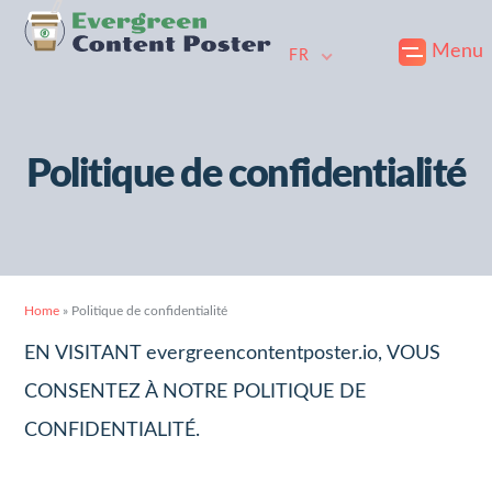
Skip
Passer
Passer
Menu
to
au
au
FR
primary
contenu
pied
navigation
principal
de
Politique de confidentialité
page
Home
»
Politique de confidentialité
EN VISITANT evergreencontentposter.io, VOUS
CONSENTEZ À NOTRE POLITIQUE DE
CONFIDENTIALITÉ.