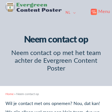
Skip
Naar
Doorgaan
Menu
to
de
naar
NL
primary
hoofdinhoud
voettekst
navigation
gaan
Neem contact op
Neem contact op met het team
achter de Evergreen Content
Poster
Home
»
Neem contact op
Wil je contact met ons opnemen? Nou, dat kan!