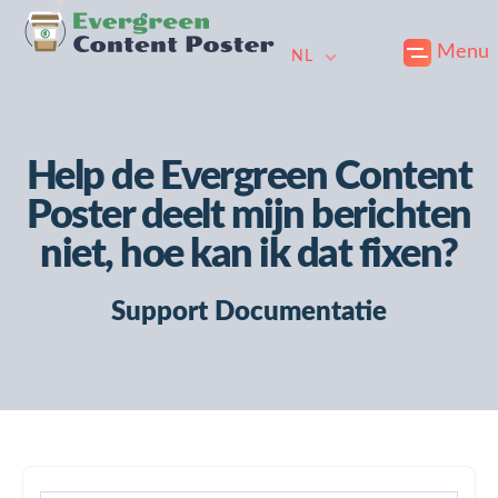
Skip
Naar
Doorgaan
Menu
to
de
naar
NL
primary
hoofdinhoud
voettekst
navigation
gaan
Help de Evergreen Content
Poster deelt mijn berichten
niet, hoe kan ik dat fixen?
Support Documentatie